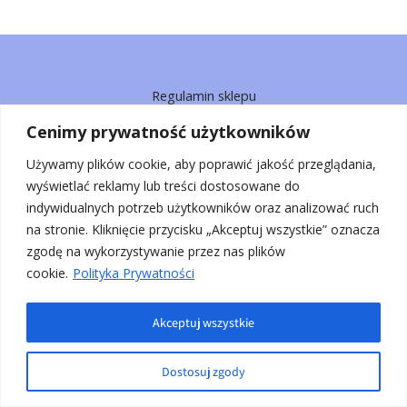
Regulamin sklepu
Polityka prywatności
Cenimy prywatność użytkowników
Używamy plików cookie, aby poprawić jakość przeglądania,
wyświetlać reklamy lub treści dostosowane do
indywidualnych potrzeb użytkowników oraz analizować ruch
W moich sesjach indywidualnych, szkoleniach, warsztatach,
na stronie. Kliknięcie przycisku „Akceptuj wszystkie” oznacza
webinarach, live’ach i ebookach stosuję zaawansowane techniki
zgodę na wykorzystywanie przez nas plików
medytacyjne oraz pracę z emocjami, mające na celu poprawę
cookie.
Polityka Prywatności
samopoczucia i równowagi energetycznej. Nie są one formą
leczenia w rozumieniu medycyny konwencjonalnej i nie mogą
Akceptuj wszystkie
zastąpić opieki lekarza.
Copyright © 2026 Pracownia Badań nad Emocjami
Dostosuj zgody